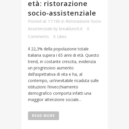
età: ristorazione
socio-assistenziale
Posted at 17:16h
in
Ristorazione Socio
Assistenziale
by
breaklunch.it
0
Comments
0
Likes
Il 22,3% della popolazione totale
italiana supera i 65 anni di età. Questo
trend, in costante crescita, evidenzia
un progressivo aumento
dell’aspettativa di vita e ha, al
contempo, un’inevitabile ricaduta sulle
istituzioni: l’invecchiamento
demografico comporta infatti una
maggior attenzione sociale...
READ MORE