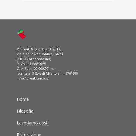
© Break & Lunch s.r.l. 2013
Viale della Repubblica, 24/28
20010 Cornaredo (MI)
P.IVA 04613530965
Cap. Soc. 100.000,00 i.v.
Iscritta al R.E.A. di Milano al n. 1761590
info@breaklunch.it
Home
Filosofia
Lavoriamo così
Ristorazione