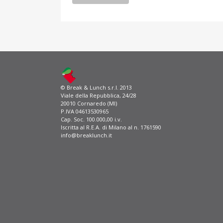
© Break & Lunch s.r.l. 2013
Viale della Repubblica, 24/28
20010 Cornaredo (MI)
P.IVA 04613530965
Cap. Soc. 100.000,00 i.v.
Iscritta al R.E.A. di Milano al n. 1761590
info@breaklunch.it