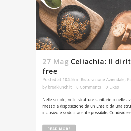
27 Mag
Celiachia: il dir
free
Posted at 10:55h
in
Ristorazione Aziendale
,
Ri
by
breaklunch.it
0 Comments
0
Likes
Nelle scuole, nelle strutture sanitarie o nelle a
messo a disposizione da un Ente o da una strut
inclusivo e soddisfacente possibile. Condividere 
READ MORE