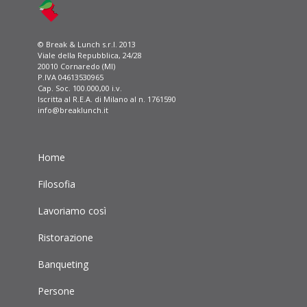
© Break & Lunch s.r.l. 2013
Viale della Repubblica, 24/28
20010 Cornaredo (MI)
P.IVA 04613530965
Cap. Soc. 100.000,00 i.v.
Iscritta al R.E.A. di Milano al n. 1761590
info@breaklunch.it
Home
Filosofia
Lavoriamo così
Ristorazione
Banqueting
Persone