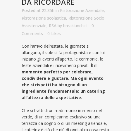
DA RICORDARE
Posted at 22:35h
in
Ristorazione Aziendale
,
Ristorazione scolastica
,
Ristorazione Socio
Assistenziale
,
RSA
by
breaklunch.it
0
Comments
0
Likes
Con l’arrivo dell’estate, le giornate si
allungano, il sole si fa protagonista e con lui
iniziano gli eventi all’aperto, le cerimonie, le
feste aziendali e i ricevimenti privati.
È il
momento perfetto per celebrare,
condividere e gustare. Ma ogni evento
che si rispetti ha bisogno di un
ingrediente fondamentale: un catering
all’altezza delle aspettative.
Che si tratti di un matrimonio immerso nel
verde, di un compleanno esclusivo su una
terrazza da sogno o di un meeting aziendale,
il catering è ciò che più di ogni altra cosa resta