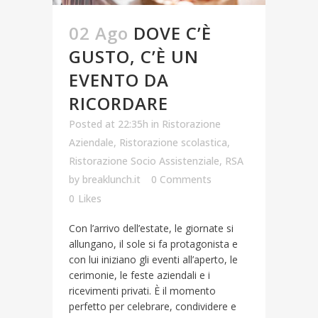
02 Ago
DOVE C’È
GUSTO, C’È UN
EVENTO DA
RICORDARE
Posted at 22:35h
in
Ristorazione
Aziendale
,
Ristorazione scolastica
,
Ristorazione Socio Assistenziale
,
RSA
by
breaklunch.it
0 Comments
0
Likes
Con l’arrivo dell’estate, le giornate si
allungano, il sole si fa protagonista e
con lui iniziano gli eventi all’aperto, le
cerimonie, le feste aziendali e i
ricevimenti privati. È il momento
perfetto per celebrare, condividere e