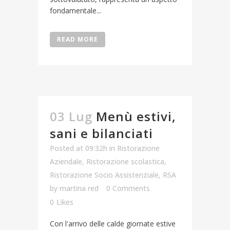
fondamentale...
READ MORE
03 Lug
Menù estivi,
sani e bilanciati
Posted at 09:32h
in
Ristorazione
Aziendale
,
Ristorazione scolastica
,
Ristorazione Socio Assistenziale
,
RSA
by
martina red
0 Comments
0
Likes
Con l'arrivo delle calde giornate estive