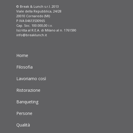
© Break & Lunch s.r.l. 2013
Viale della Repubblica, 24/28
20010 Cornaredo (MI)
P.IVA 04613530965
Cap. Soc. 100.000,00 i.v.
Iscritta al R.E.A. di Milano al n. 1761590
info@breaklunch.it
Home
Filosofia
Lavoriamo così
Ristorazione
Banqueting
Persone
Qualità