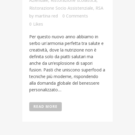
Aziendale
,
Ristorazione scolastica
,
Ristorazione Socio Assistenziale
,
RSA
by
martina red
0 Comments
0
Likes
Per questo nuovo anno abbiamo in
serbo un'armonia perfetta tra salute e
creatività, dove la nutrizione non è
definita solo da piatti salutari ma
anche da un’esplosione di sapori
fusion. Pasti che uniscono superfood a
tecniche più moderne, rispondendo
alla domanda globale del benessere
personalizzato....
READ MORE