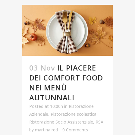
03 Nov
IL PIACERE
DEI COMFORT FOOD
NEI MENÙ
AUTUNNALI
Posted at 10:00h
in
Ristorazione
Aziendale
,
Ristorazione scolastica
,
Ristorazione Socio Assistenziale
,
RSA
by
martina red
0 Comments