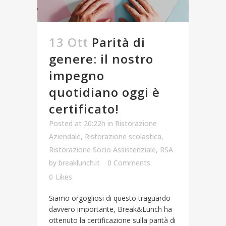
13 Ott
Parità di
genere: il nostro
impegno
quotidiano oggi è
certificato!
Posted at 20:22h
in
Ristorazione
Aziendale
,
Ristorazione scolastica
,
Ristorazione Socio Assistenziale
,
RSA
by
breaklunch.it
0 Comments
0
Likes
Siamo orgogliosi di questo traguardo
davvero importante, Break&Lunch ha
ottenuto la certificazione sulla parità di