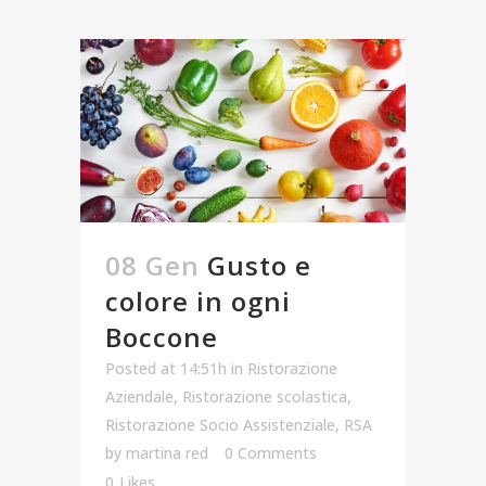
08 Gen
Gusto e
colore in ogni
Boccone
Posted at 14:51h
in
Ristorazione
Aziendale
,
Ristorazione scolastica
,
Ristorazione Socio Assistenziale
,
RSA
by
martina red
0 Comments
0
Likes