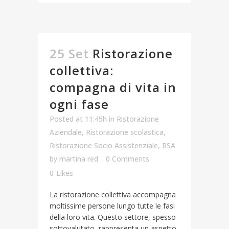
25 Set
Ristorazione
collettiva:
compagna di vita in
ogni fase
Posted at 11:45h
in
Ristorazione
Aziendale
,
Ristorazione scolastica
,
Ristorazione Socio Assistenziale
,
RSA
by
martina red
0 Comments
0
Likes
La ristorazione collettiva accompagna
moltissime persone lungo tutte le fasi
della loro vita. Questo settore, spesso
sottovalutato, rappresenta un aspetto