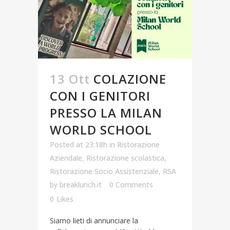
13 Ott
COLAZIONE
CON I GENITORI
PRESSO LA MILAN
WORLD SCHOOL
Posted at 23:18h
in
Ristorazione
Aziendale
,
Ristorazione scolastica
,
Ristorazione Socio Assistenziale
,
RSA
by
breaklunch.it
0 Comments
0
Likes
Siamo lieti di annunciare la