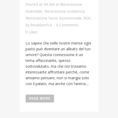
Posted at 09:30h
in
Ristorazione
Aziendale
,
Ristorazione scolastica
,
Ristorazione Socio Assistenziale
,
RSA
by
breaklunch.it
0 Comments
0
Likes
Lo sapevi che nelle nostre mense ogni
pasto può diventare un alleato del tuo
umore? Questa connessione è un
tema affascinante, spesso
sottovalutato, ma che noi troviamo
interessante affrontare perché, come
amiamo pensare, non si mangia solo
con il palato, ma anche con l’anima....
READ MORE