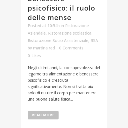
psicofisico: il ruolo
delle mense
Posted at 10:54h
in
Ristorazione
Aziendale
,
Ristorazione scolastica
,
Ristorazione Socio Assistenziale
,
RSA
by
martina red
0 Comments
0
Likes
Negli ultimi anni, la consapevolezza del
legame tra alimentazione e benessere
psicofisico è cresciuta
significativamente. Non si tratta più
solo di nutrire il corpo per mantenere
una buona salute fisica...
READ MORE