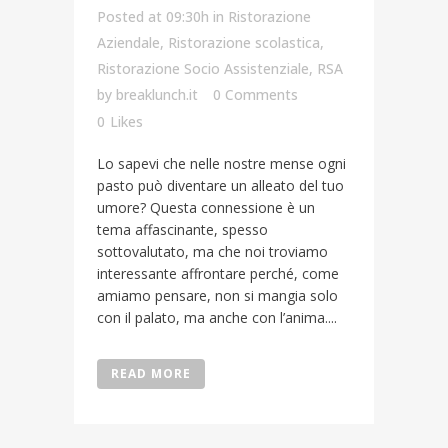
Posted at 09:30h
in
Ristorazione
Aziendale
,
Ristorazione scolastica
,
Ristorazione Socio Assistenziale
,
RSA
by
breaklunch.it
0 Comments
0
Likes
Lo sapevi che nelle nostre mense ogni
pasto può diventare un alleato del tuo
umore? Questa connessione è un
tema affascinante, spesso
sottovalutato, ma che noi troviamo
interessante affrontare perché, come
amiamo pensare, non si mangia solo
con il palato, ma anche con l’anima....
READ MORE