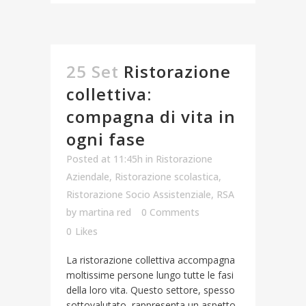
25 Set
Ristorazione
collettiva:
compagna di vita in
ogni fase
Posted at 11:45h
in
Ristorazione
Aziendale
,
Ristorazione scolastica
,
Ristorazione Socio Assistenziale
,
RSA
by
martina red
0 Comments
0
Likes
La ristorazione collettiva accompagna
moltissime persone lungo tutte le fasi
della loro vita. Questo settore, spesso
sottovalutato, rappresenta un aspetto