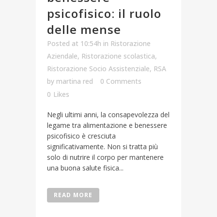
psicofisico: il ruolo
delle mense
Posted at 10:54h
in
Ristorazione
Aziendale
,
Ristorazione scolastica
,
Ristorazione Socio Assistenziale
,
RSA
by
martina red
0 Comments
0
Likes
Negli ultimi anni, la consapevolezza del
legame tra alimentazione e benessere
psicofisico è cresciuta
significativamente. Non si tratta più
solo di nutrire il corpo per mantenere
una buona salute fisica...
READ MORE