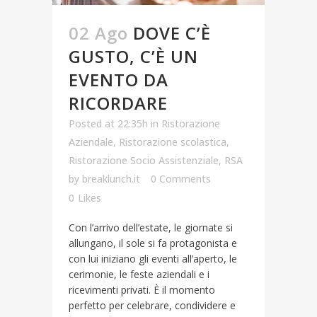
02 Ago
DOVE C’È
GUSTO, C’È UN
EVENTO DA
RICORDARE
Posted at 22:35h
in
Ristorazione
Aziendale
,
Ristorazione scolastica
,
Ristorazione Socio Assistenziale
,
RSA
by
breaklunch.it
0 Comments
0
Likes
Con l’arrivo dell’estate, le giornate si
allungano, il sole si fa protagonista e
con lui iniziano gli eventi all’aperto, le
cerimonie, le feste aziendali e i
ricevimenti privati. È il momento
perfetto per celebrare, condividere e