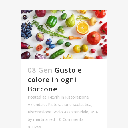
08 Gen
Gusto e
colore in ogni
Boccone
Posted at 14:51h
in
Ristorazione
Aziendale
,
Ristorazione scolastica
,
Ristorazione Socio Assistenziale
,
RSA
by
martina red
0 Comments
0
Likes