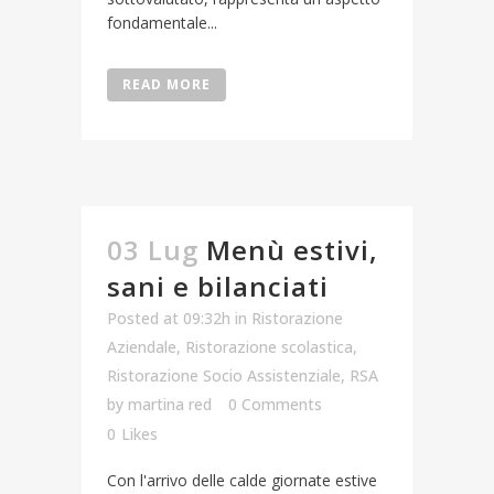
fondamentale...
READ MORE
03 Lug
Menù estivi,
sani e bilanciati
Posted at 09:32h
in
Ristorazione
Aziendale
,
Ristorazione scolastica
,
Ristorazione Socio Assistenziale
,
RSA
by
martina red
0 Comments
0
Likes
Con l'arrivo delle calde giornate estive