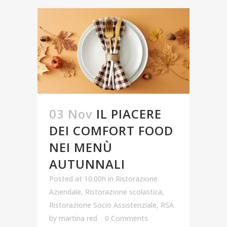
03 Nov
IL PIACERE
DEI COMFORT FOOD
NEI MENÙ
AUTUNNALI
Posted at 10:00h
in
Ristorazione
Aziendale
,
Ristorazione scolastica
,
Ristorazione Socio Assistenziale
,
RSA
by
martina red
0 Comments