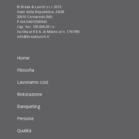
© Break & Lunch s.r.l. 2013
Viale della Repubblica, 24/28
20010 Cornaredo (MI)
P.IVA 04613530965
Cap. Soc. 100.000,00 i.v.
Iscritta al R.E.A. di Milano al n. 1761590
info@breaklunch.it
Home
Filosofia
Lavoriamo così
Ristorazione
Banqueting
Persone
Qualità