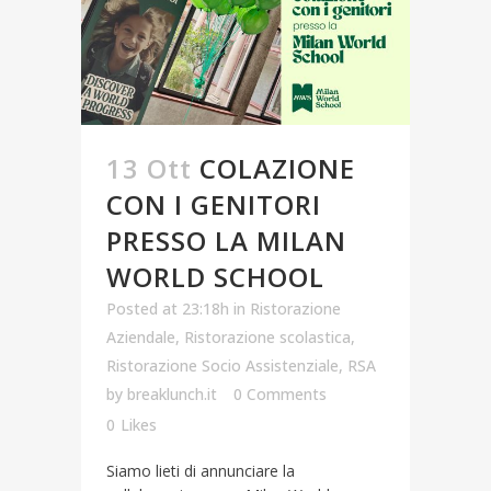
13 Ott
COLAZIONE
CON I GENITORI
PRESSO LA MILAN
WORLD SCHOOL
Posted at 23:18h
in
Ristorazione
Aziendale
,
Ristorazione scolastica
,
Ristorazione Socio Assistenziale
,
RSA
by
breaklunch.it
0 Comments
0
Likes
Siamo lieti di annunciare la