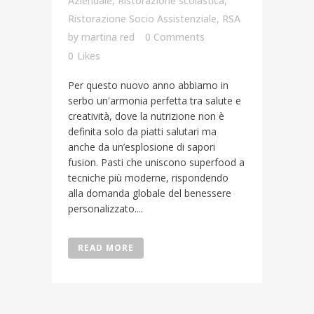
Aziendale
,
Ristorazione scolastica
,
Ristorazione Socio Assistenziale
,
RSA
by
martina red
0 Comments
0
Likes
Per questo nuovo anno abbiamo in
serbo un'armonia perfetta tra salute e
creatività, dove la nutrizione non è
definita solo da piatti salutari ma
anche da un’esplosione di sapori
fusion. Pasti che uniscono superfood a
tecniche più moderne, rispondendo
alla domanda globale del benessere
personalizzato....
READ MORE