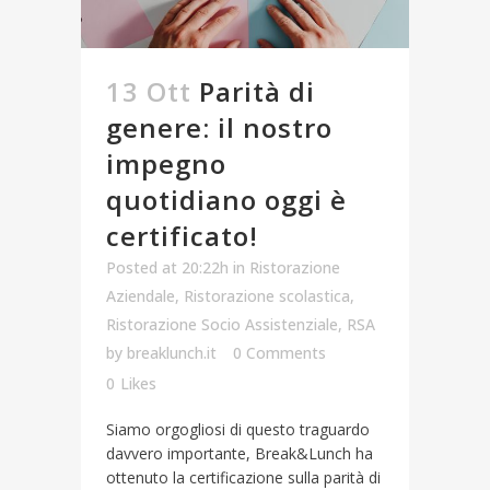
13 Ott
Parità di
genere: il nostro
impegno
quotidiano oggi è
certificato!
Posted at 20:22h
in
Ristorazione
Aziendale
,
Ristorazione scolastica
,
Ristorazione Socio Assistenziale
,
RSA
by
breaklunch.it
0 Comments
0
Likes
Siamo orgogliosi di questo traguardo
davvero importante, Break&Lunch ha
ottenuto la certificazione sulla parità di